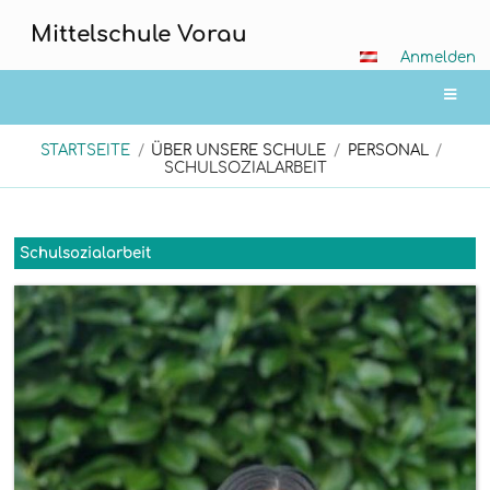
Mittelschule Vorau
Anmelden
STARTSEITE
/
ÜBER UNSERE SCHULE
/
PERSONAL
/
SCHULSOZIALARBEIT
Schulsozialarbeit
Schulsozialarbeit